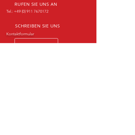
RUFEN SIE UNS AN
Tel.:
+49 (0) 911 7670172
SCHREIBEN SIE UNS
Kontaktformular
BESUCHEN SIE UNS
90768 Fürth, Malvenweg 2
ÜBER 100 JAHRE ERFAHRUNG IM
SPORT
Unsere Sponsoren
Sponsor werden? Hier ist noch