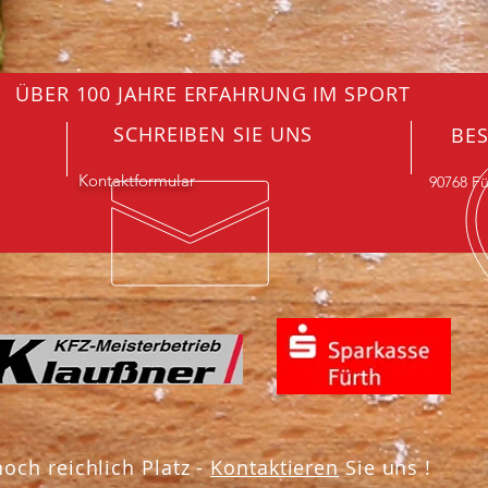
ÜBER 100 JAHRE ERFAHRUNG IM SPORT
SCHREIBEN SIE UNS
BES
Kontaktformular
90768 F
och reichlich Platz -
Kontaktieren
Sie uns !