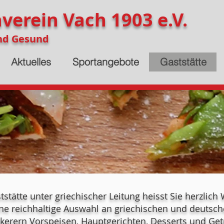
verein Vach 1903 e.V.
nd Gesund
Aktuelles
Sportangebote
Gaststätte
stätte unter griechischer Leitung heisst Sie herzlich
ine reichhaltige Auswahl an griechischen und deutsche
eckerern Vorspeisen, Hauptgerichten, Desserts und Ge